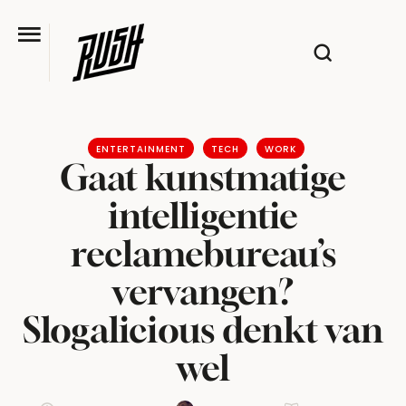
ENTERTAINMENT
TECH
WORK
Gaat kunstmatige
intelligentie
reclamebureau’s
vervangen?
Slogalicious denkt van
wel