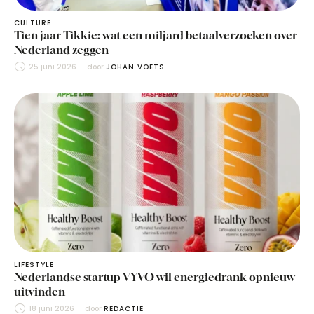
CULTURE
Tien jaar Tikkie: wat een miljard betaalverzoeken over
Nederland zeggen
25 juni 2026
door 
JOHAN VOETS
LIFESTYLE
Nederlandse startup VYVO wil energiedrank opnieuw
uitvinden
18 juni 2026
door 
REDACTIE