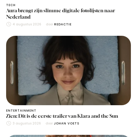
TECH
Aura brengt zijn slimme digitale fotolijsten naar
Nederland
4 augustus 2026
door 
REDACTIE
ENTERTAINMENT
Zien: Dit is de eerste trailer van Klara and the Sun
3 augustus 2026
door 
JOHAN VOETS