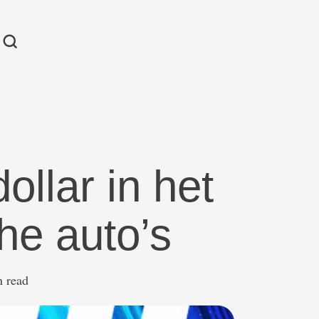
ollar in het
he auto’s
n read