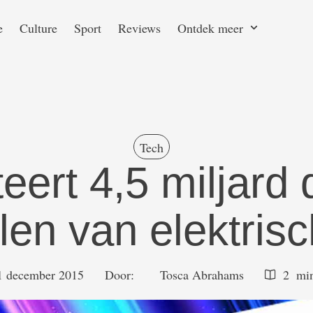
e
Culture
Sport
Reviews
Ontdek meer
Tech
eert 4,5 miljard d
len van elektrisc
1 december 2015
Door:  
Tosca Abrahams
2
 mi