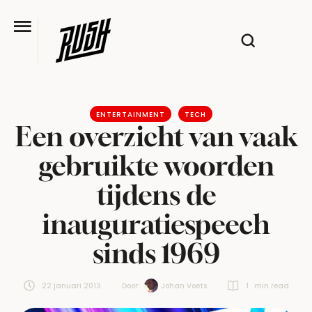
ENTERTAINMENT
TECH
Een overzicht van vaak
gebruikte woorden
tijdens de
inauguratiespeech
sinds 1969
22 januari 2013
Door:  
Johan Voets
1
 min read