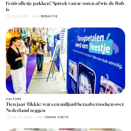
Festivalletje pakken? Spreek van te voren af wie de Bob
is
8 juli 2026
door 
REDACTIE
CULTURE
Tien jaar Tikkie: wat een miljard betaalverzoeken over
Nederland zeggen
25 juni 2026
door 
JOHAN VOETS