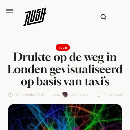
TECH
Drukte op de weg in
Londen gevisualiseerd
op basis van taxi’s
27 november 2012
Door:  
Johan Voets
1
 min read