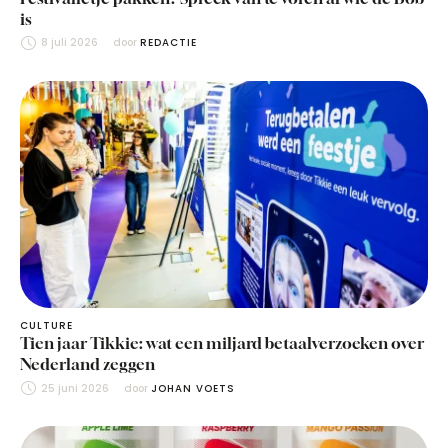
is
8 juli 2026
door 
REDACTIE
CULTURE
Tien jaar Tikkie: wat een miljard betaalverzoeken over
Nederland zeggen
25 juni 2026
door 
JOHAN VOETS