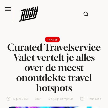
TRAVEL
Curated Travelservice
Valet vertelt je alles
over de meest
onontdekte travel
hotspots
12 juni 2013
Door:  
Marjolijn Kamphuis
1
 min read