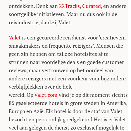
ontdekken. Denk aan
22Tracks
,
Curated
, en andere
Volgende artikel
soortgelijke initiatieven. Maar nu dus ook in de
Nooit meer
rennen naar
reisindustrie, dankzij Valet.
de gate:
Handige
trolley heeft
een
Valet
is een gecureerde reisdienst voor ‘creatieven,
ingebouwde
step
smaakmakers en frequente reizigers’. Mensen die
geen zin hebben om talloze hotelsites af te
struinen naar voordelige deals en goede customer
reviews, maar vertrouwen op het oordeel van
andere reizigers met een voorkeur voor bijzondere
verblijfplekken over de hele
wereld. Op
Valet.com
vind je op dit moment slechts
85 geselecteerde hotels in grote steden in Amerika,
Europa en Azië. Elk hotel is door de staf van Valet
bezocht en persoonlijk goedgekeurd.Het is er Valet
veel aan gelegen de dienst zo exclusief mogelijk te