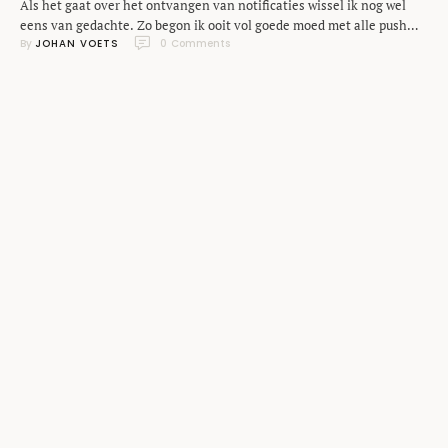
Als het gaat over het ontvangen van notificaties wissel ik nog wel
eens van gedachte. Zo begon ik ooit vol goede moed met alle push
By 
JOHAN VOETS
0
 Comments
meldingen van e-mail, Twitter en Facebook vol open op de
smartphone. En kwam daar ook vlot weer op terug. Bij apps als Path
en Foursquare gaf ik het weer een …