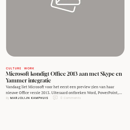
CULTURE
WORK
Microsoft kondigt Office 2013 aan met Skype en
Yammer integratie
Vandaag liet Microsoft voor het eerst een preview zien van haar
nieuwe Office versie 2013. Uiteraard ontbreken Word, PowerPoint,
By 
MARJOLIJN KAMPHUIS
0
 Comments
Excel en Outlook niet in het software pakket. Wel liet Microsoft CEO
Steve Ballmer weten dat alle bekende programma's steeds meer
rekening gaan houden met gebruik op niet alleen PC's maar ook
tablet apparaten. Zo kun …