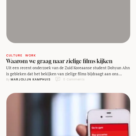
CULTURE
WORK
Waarom we graag naar zielige films kijken
Uit een recent onderzoek van de Zuid Koreaanse student Dohyun Ahn
is gebleken dat het bekijken van zielige films bijdraagt aan ons
By 
MARJOLIJN KAMPHUIS
0
 Comments
realiteitsbesef. Dat deed hij door 165 proefpersonen te vragen naar
hun gevoel na het bekijken van een zielige film. Het merendeel van
zijn testgroep gaf aan zich erg verdrietig te voelen omdat de …