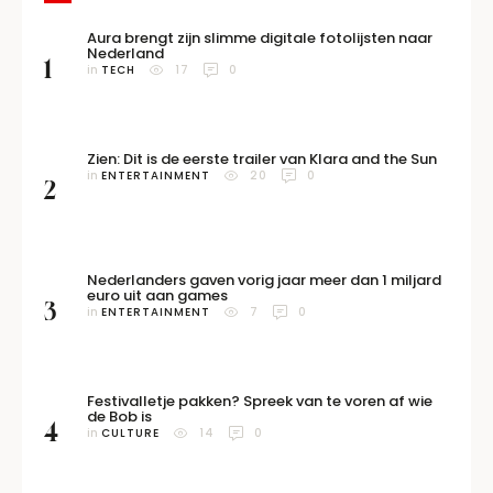
Aura brengt zijn slimme digitale fotolijsten naar
Nederland
1
in 
TECH
17
0
Zien: Dit is de eerste trailer van Klara and the Sun
in 
ENTERTAINMENT
20
0
2
Nederlanders gaven vorig jaar meer dan 1 miljard
euro uit aan games
3
in 
ENTERTAINMENT
7
0
Festivalletje pakken? Spreek van te voren af wie
de Bob is
4
in 
CULTURE
14
0