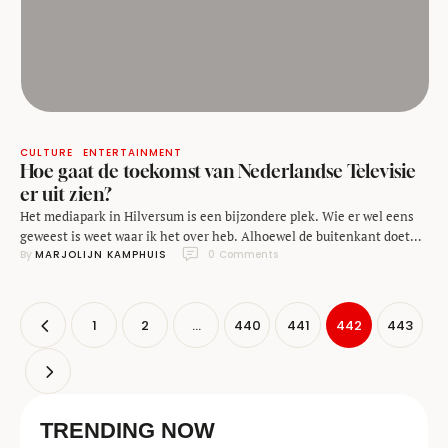
CULTURE
ENTERTAINMENT
Hoe gaat de toekomst van Nederlandse Televisie
er uit zien?
Het mediapark in Hilversum is een bijzondere plek. Wie er wel eens
geweest is weet waar ik het over heb. Alhoewel de buitenkant doet
By 
MARJOLIJN KAMPHUIS
0
 Comments
vermoeden dat je in Oost Duitsland bent beland is dit de plaats waar
onze dagelijkse portie entertainment wordt geproduceerd. Alhoewel,
is dat nog wel zo? Kijkcijferkanonnen zoals De Wereld Draait Door, …
1
2
…
440
441
442
443
TRENDING NOW