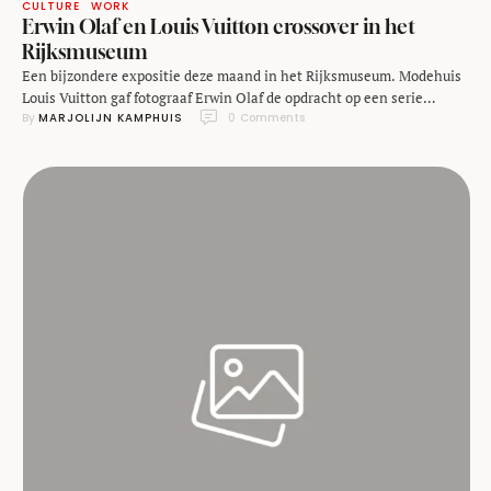
CULTURE
WORK
Erwin Olaf en Louis Vuitton crossover in het
Rijksmuseum
Een bijzondere expositie deze maand in het Rijksmuseum. Modehuis
Louis Vuitton gaf fotograaf Erwin Olaf de opdracht op een serie
By 
MARJOLIJN KAMPHUIS
0
 Comments
portretten te maken onder het kopje 'A Journey to Excellence'. Het
resultaat is een prachtige serie foto's van invloedrijke Hollanders
waaronder Janine Jansen, Dick Bruna, Johan Cruijff en Joop van den
Ende die niet misstaan naast een …