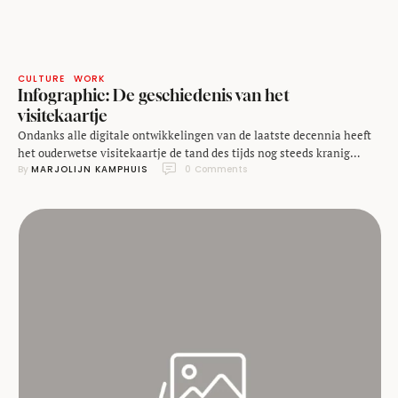
CULTURE
WORK
Infographic: De geschiedenis van het
visitekaartje
Ondanks alle digitale ontwikkelingen van de laatste decennia heeft
het ouderwetse visitekaartje de tand des tijds nog steeds kranig
By 
MARJOLIJN KAMPHUIS
0
 Comments
doorstaan. Om de een of andere reden wisselen mensen nog steeds
graag een tastbaar bewijs uit bij een ontmoeting, en daar spint een
bedrijf als Moo - producent van visitekaartjes - garen bij. Reden voor
het …