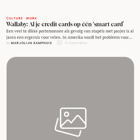
CULTURE
WORK
Wallaby: Al je credit cards op één ‘smart card’
Een veel te dikke portemonnee als gevolg van stapels met pasjes is al
jaren een ergernis voor velen. In Amerika wordt het probleem vooral
By 
MARJOLIJN KAMPHUIS
0
 Comments
veroorzaakt door credit cards: Amerikanen hebben vaak een groot
aantal verschillende kaarten omdat elke aanbieder zijn eigen loyalty
programma heeft. Die variëren van Frequent Flyer miles, korting bij
grote warenhuizen tot …