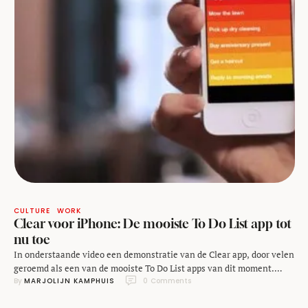
CULTURE
WORK
Clear voor iPhone: De mooiste To Do List app tot
nu toe
In onderstaande video een demonstratie van de Clear app, door velen
geroemd als een van de mooiste To Do List apps van dit moment.
By 
MARJOLIJN KAMPHUIS
0
 Comments
Clear trekt vooral de aandacht door het bijzondere gebruik van een
multitouch scherm in het user interface design. Oordeel zelf: