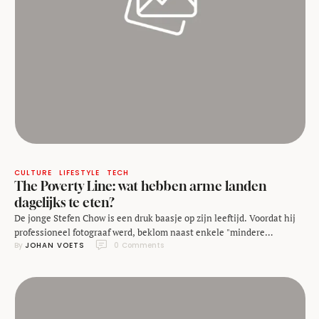
CULTURE
LIFESTYLE
TECH
The Poverty Line: wat hebben arme landen
dagelijks te eten?
De jonge Stefen Chow is een druk baasje op zijn leeftijd. Voordat hij
professioneel fotograaf werd, beklom naast enkele "mindere
By 
JOHAN VOETS
0
 Comments
heuveltjes" in de Himalaya ook de Mount Everest en bezocht hij al
een scala aan landen. Maar al snel greep hij terug naar fotografie. De
kracht van beeld komt duidelijk naar voren in zijn nieuwste …