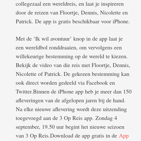
Han
Volgende artikel
collegezaal een wereldreis, en laat je inspireren
trol
door de reizen van Floortje, Dennis, Nicolette en
Vind een
een
Patrick. De app is gratis beschikbaar voor iPhone.
reisgenootje via
ing
Globetrooper
step
Met de ‘Ik wil avontuur’ knop in de app laat je
een wereldbol ronddraaien, om vervolgens een
willekeurige bestemming op de wereld te kiezen.
Bekijk de video van die reis met Floortje, Dennis,
Nicolette of Patrick. De gekozen bestemming kan
ook direct worden gedeeld via Facebook en
Twitter.Binnen de iPhone app heb je meer dan 150
afleveringen van de afgelopen jaren bij de hand.
Na elke nieuwe aflevering wordt deze uitzending
toegevoegd aan de 3 Op Reis app. Zondag 4
september, 19.50 uur begint het nieuwe seizoen
van 3 Op Reis.Download de app gratis in de
App