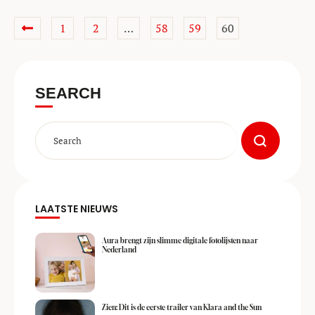
1
2
…
58
59
60
SEARCH
LAATSTE NIEUWS
Aura brengt zijn slimme digitale fotolijsten naar
Nederland
Zien: Dit is de eerste trailer van Klara and the Sun