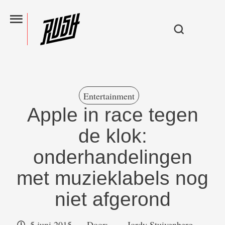
Entertainment
Apple in race tegen
de klok:
onderhandelingen
met muzieklabels nog
niet afgerond
5 juni 2015
Door:  
Jordy Stuivenberg