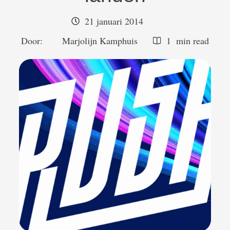
21 januari 2014
Door:  
Marjolijn Kamphuis
1
 min read