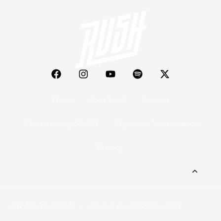
Home
Over Rush
Contact
Adverteren op RUSH
Algemene Voorwaarden
Privacy
OK GO bv
©2026 - Alle rechten voorbehouden