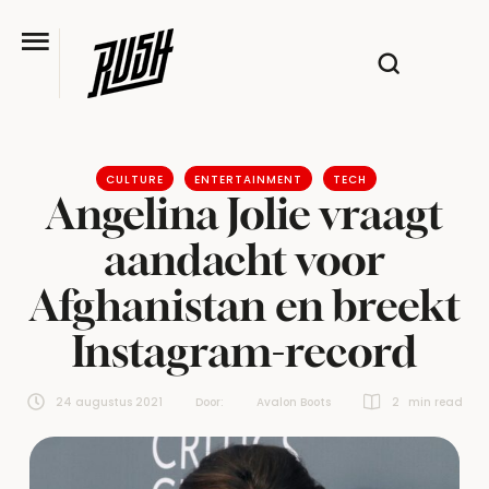
CULTURE
ENTERTAINMENT
TECH
Angelina Jolie vraagt
aandacht voor
Afghanistan en breekt
Instagram-record
24 augustus 2021
Door:  
Avalon Boots
2
 min read