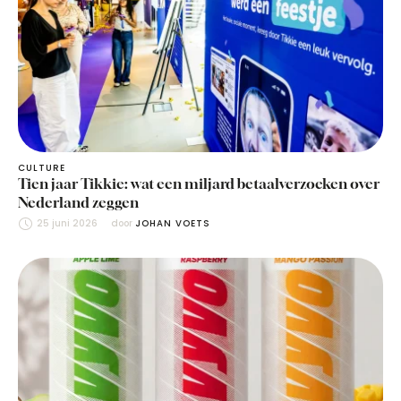
CULTURE
Tien jaar Tikkie: wat een miljard betaalverzoeken over
Nederland zeggen
25 juni 2026
door 
JOHAN VOETS