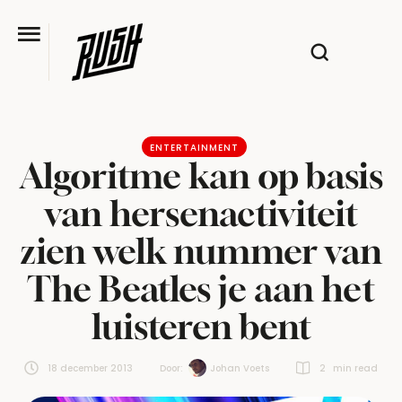
ENTERTAINMENT
Algoritme kan op basis
van hersenactiviteit
zien welk nummer van
The Beatles je aan het
luisteren bent
18 december 2013
Door:  
Johan Voets
2
 min read