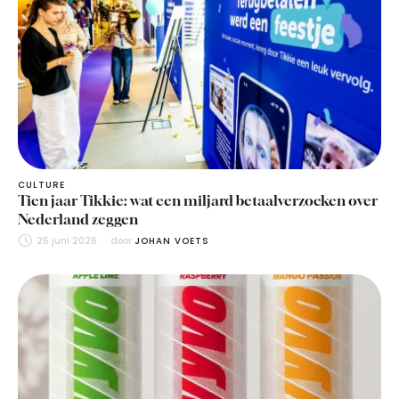
CULTURE
Tien jaar Tikkie: wat een miljard betaalverzoeken over
Nederland zeggen
25 juni 2026
door 
JOHAN VOETS