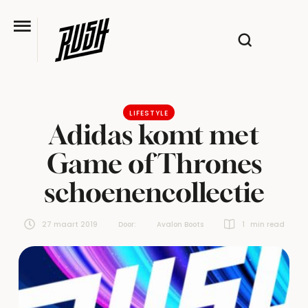
LIFESTYLE
Adidas komt met
Game of Thrones
schoenencollectie
27 maart 2019
Door:  
Avalon Boots
1
 min read