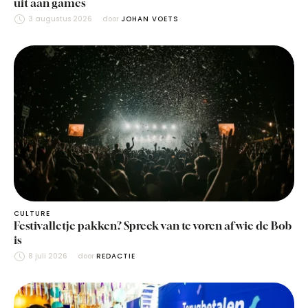
uit aan games
3 augustus 2026
door 
JOHAN VOETS
CULTURE
Festivalletje pakken? Spreek van te voren af wie de Bob
is
8 juli 2026
door 
REDACTIE