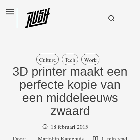
Culture
Tech
Work
3D printer maakt een
perfecte kopie van
een middeleeuws
zwaard
18 februari 2015
Door:  
Marjolijn Kamphuis
1
 min read