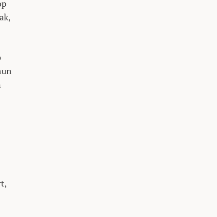
op
ak,
p
hun
n
t,