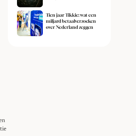
Tien jaar Tikkie: wat een
miljard betaalverzoeken
over Nederland zeggen
den
tie