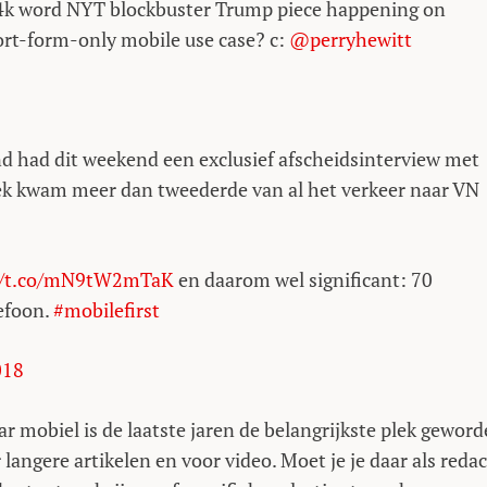
 14k word NYT blockbuster Trump piece happening on
hort-form-only mobile use case? c:
@perryhewitt
and had dit weekend een exclusief afscheidsinterview met
leek kwam meer dan tweederde van al het verkeer naar VN
//t.co/mN9tW2mTaK
en daarom wel significant: 70
lefoon.
#mobilefirst
018
 mobiel is de laatste jaren de belangrijkste plek gewor
ngere artikelen en voor video. Moet je je daar als redac