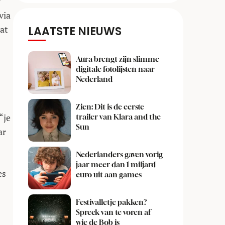
?
via
at
LAATSTE NIEUWS
Aura brengt zijn slimme
digitale fotolijsten naar
Nederland
Zien: Dit is de eerste
“je
trailer van Klara and the
Sun
ar
Nederlanders gaven vorig
jaar meer dan 1 miljard
es
euro uit aan games
Festivalletje pakken?
Spreek van te voren af
wie de Bob is