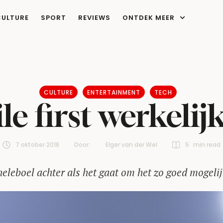
CULTURE
SPORT
REVIEWS
ONTDEK MEER
CULTURE
ENTERTAINMENT
TECH
e first werkelij
7 oktober 2018
Door:  
Elger van der Wel
5
 min read
 heleboel achter als het gaat om het zo goed mogeli