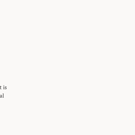
 is
al