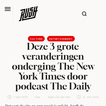
CULTURE
ENTERTAINMENT
Deze 3 grote
veranderingen
onderging The New
York Times door
podcast The Daily
1 april 2018
Door:  
Elger van der Wel
6
 min read
Dat wat de site en app nooit is gelukt, heeft de