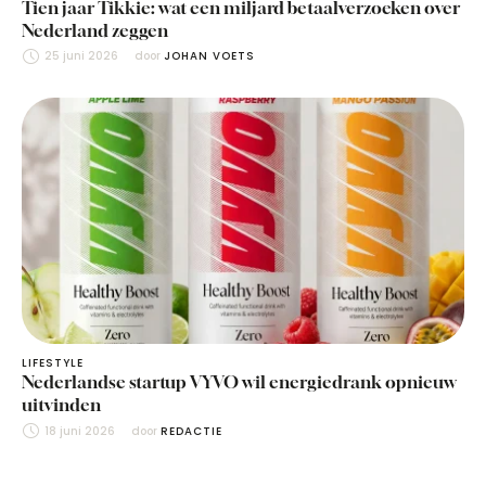
Tien jaar Tikkie: wat een miljard betaalverzoeken over
Nederland zeggen
25 juni 2026
door 
JOHAN VOETS
LIFESTYLE
Nederlandse startup VYVO wil energiedrank opnieuw
uitvinden
18 juni 2026
door 
REDACTIE