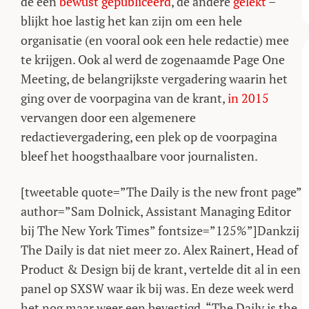
de één
bewust gepubliceerd
, de andere
gelekt
–
blijkt hoe lastig het kan zijn om een hele
organisatie (en vooral ook een hele redactie) mee
te krijgen. Ook al werd de zogenaamde Page One
Meeting, de belangrijkste vergadering waarin het
ging over de voorpagina van de krant,
in 2015
vervangen door een algemenere
redactievergadering, een plek op de voorpagina
bleef het hoogsthaalbare voor journalisten.
[tweetable quote=”The Daily is the new front page”
author=”Sam Dolnick, Assistant Managing Editor
bij The New York Times” fontsize=”125%”]Dankzij
The Daily is dat niet meer zo. Alex Rainert, Head of
Product & Design bij de krant, vertelde dit al in een
panel op SXSW waar ik bij was. En deze week werd
het nog maar weer een bevestigd. “The Daily is the