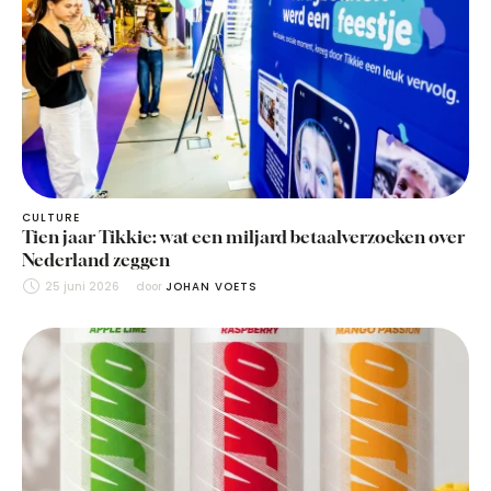
CULTURE
Tien jaar Tikkie: wat een miljard betaalverzoeken over
Nederland zeggen
25 juni 2026
door 
JOHAN VOETS