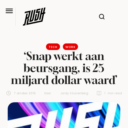
TECH
WORK
‘Snap werkt aan
beursgang, is 25
miljard dollar waard’
7 oktober 2016
Door:  
Jordy Stuivenberg
1
 min read