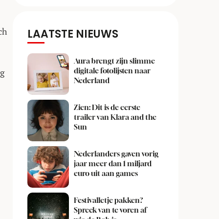
ch
LAATSTE NIEUWS
Aura brengt zijn slimme
digitale fotolijsten naar
ng
Nederland
Zien: Dit is de eerste
trailer van Klara and the
Sun
Nederlanders gaven vorig
jaar meer dan 1 miljard
euro uit aan games
Festivalletje pakken?
Spreek van te voren af