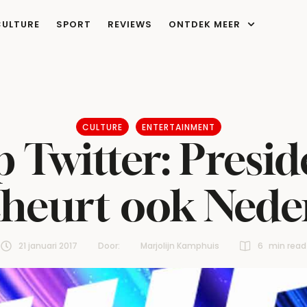
CULTURE
SPORT
REVIEWS
ONTDEK MEER
CULTURE
ENTERTAINMENT
p Twitter: Pres
cheurt ook Nede
21 januari 2017
Door:  
Marjolijn Kamphuis
6
 min read