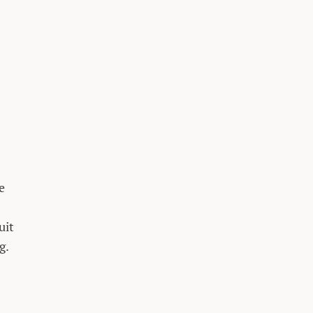
e
uit
g.