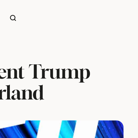
ident Trump
rland