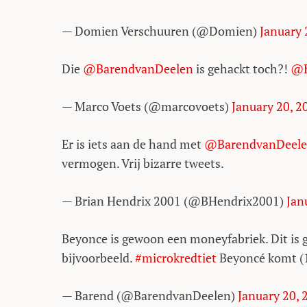
— Domien Verschuuren (@Domien)
January 
Die
@BarendvanDeelen
is gehackt toch?!
@R
— Marco Voets (@marcovoets)
January 20, 2
Er is iets aan de hand met
@BarendvanDeel
vermogen. Vrij bizarre tweets.
— Brian Hendrix 2001 (@BHendrix2001)
Jan
Beyonce is gewoon een moneyfabriek. Dit is
bijvoorbeeld.
#microkredtiet
Beyoncé komt (
— Barend (@BarendvanDeelen)
January 20, 