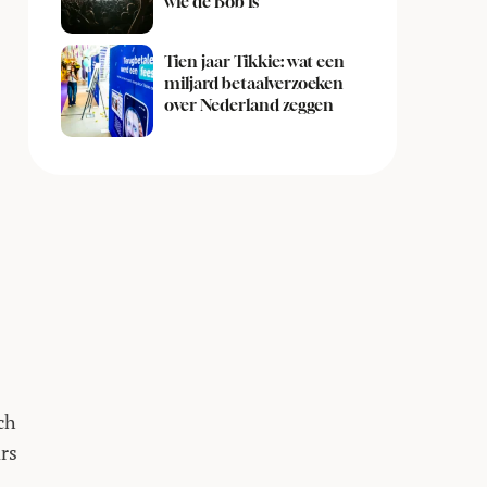
wie de Bob is
Tien jaar Tikkie: wat een
miljard betaalverzoeken
over Nederland zeggen
ch
ars