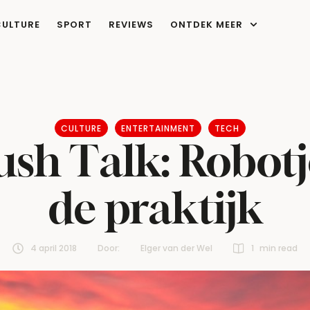
CULTURE
SPORT
REVIEWS
ONTDEK MEER
CULTURE
ENTERTAINMENT
TECH
ush Talk: Robotj
de praktijk
4 april 2018
Door:  
Elger van der Wel
1
 min read