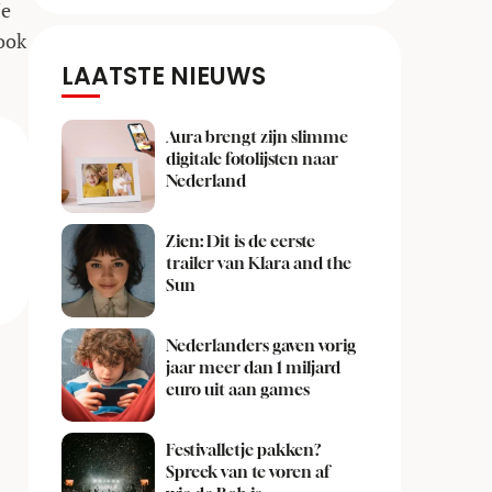
Je
ook
LAATSTE NIEUWS
Aura brengt zijn slimme
digitale fotolijsten naar
Nederland
Zien: Dit is de eerste
trailer van Klara and the
Sun
Nederlanders gaven vorig
jaar meer dan 1 miljard
euro uit aan games
Festivalletje pakken?
Spreek van te voren af