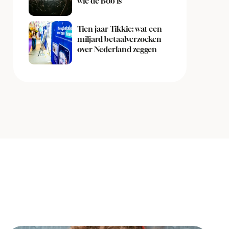
wie de Bob is
Tien jaar Tikkie: wat een
miljard betaalverzoeken
over Nederland zeggen