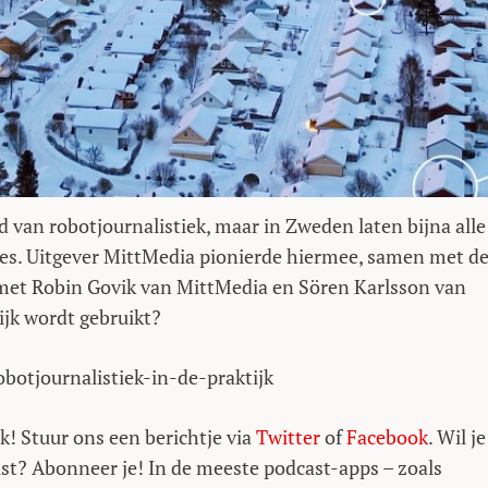
d van robotjournalistiek, maar in Zweden laten bijna alle
tmes. Uitgever MittMedia pionierde hiermee, samen met d
k met Robin Govik van MittMedia en Sören Karlsson van
ijk wordt gebruikt?
otjournalistiek-in-de-praktijk
k! Stuur ons een berichtje via
Twitter
of
Facebook
. Wil je
mist? Abonneer je! In de meeste podcast-apps – zoals