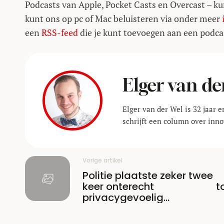
Podcasts van Apple, Pocket Casts en Overcast – k
kunt ons op pc of Mac beluisteren via onder meer
een
RSS-feed
die je kunt toevoegen aan een podca
Elger van de
Elger van der Wel is 32 jaar 
schrijft een column over inno
Vorige artikel
Politie plaatste zeker twee
keer onterecht
t
privacygevoelig
materiaal op sociale
media