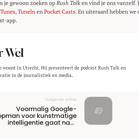
un je gewoon zoeken op
Rush Talk
en vind je ons vanzelf. 
iTunes
,
TuneIn
en
Pocket Casts
. En uiteraard hebben we 
st-app.
r Wel
en woont in Utrecht. Hij presenteert de podcast Rush Talk en
vatie in de journalistiek en media.
Volgende artikel
Voormalig Google-
opman voor kunstmatige
intelligentie gaat naar
Apple