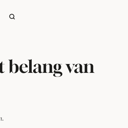
t belang van
n.