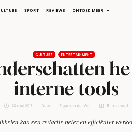
CULTURE
SPORT
REVIEWS
ONTDEK MEER
CULTURE
ENTERTAINMENT
nderschatten he
interne tools
20 mei 2018
Door:  
Elger van der Wel
5
 min read
wikkelen kan een redactie beter en efficiënter werke