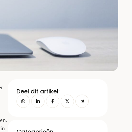
er
Deel dit artikel:
oen.
 in
Categorieën: