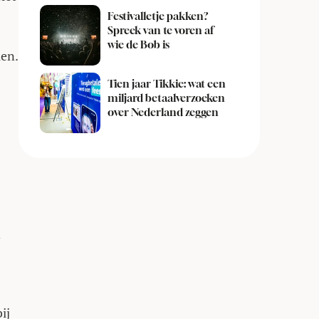
Festivalletje pakken?
Spreek van te voren af
wie de Bob is
len.
Tien jaar Tikkie: wat een
miljard betaalverzoeken
over Nederland zeggen
n
ij