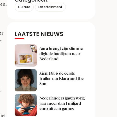
ien.
Culture
Entertainment
er
LAATSTE NIEUWS
e
Aura brengt zijn slimme
digitale fotolijsten naar
Nederland
Zien: Dit is de eerste
trailer van Klara and the
m
Sun
Nederlanders gaven vorig
jaar meer dan 1 miljard
euro uit aan games
iet