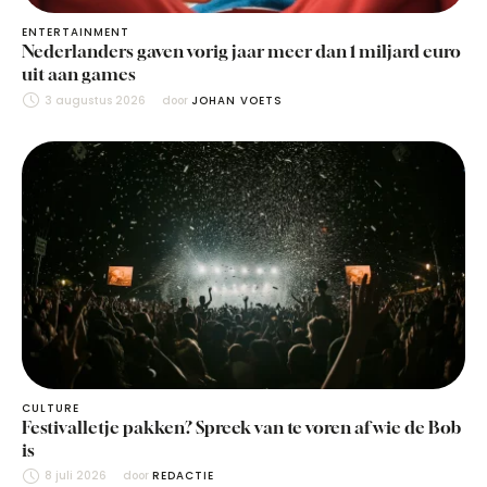
ENTERTAINMENT
Nederlanders gaven vorig jaar meer dan 1 miljard euro
uit aan games
3 augustus 2026
door 
JOHAN VOETS
CULTURE
Festivalletje pakken? Spreek van te voren af wie de Bob
is
8 juli 2026
door 
REDACTIE