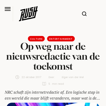
CULTURE
ENTERTAINMENT
Op weg naar de
nieuwsredactie van de
toekomst
22 oktober 2017
Door:  
Elger van der Wel
5
 min read
NRC schaft zijn internetredactie af. Een logische stap in
een wereld die maar blijft veranderen, maar wat is de
volgende?