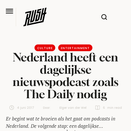
CULTURE
ENTERTAINMENT
Nederland heeft een
dagelijkse
nieuwspodcast zoals
The Daily nodig
4 juni 2017
Door:  
Elger van der Wel
6
 min read
Er begint wat te broeien als het gaat om podcasts in
Nederland. De volgende stap: een dagelijkse