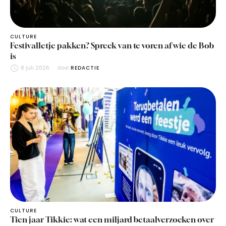
CULTURE
Festivalletje pakken? Spreek van te voren af wie de Bob
is
8 juli 2026
door 
REDACTIE
CULTURE
Tien jaar Tikkie: wat een miljard betaalverzoeken over