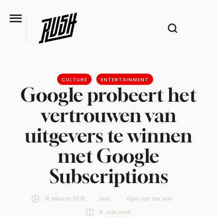
CULTURE
ENTERTAINMENT
Google probeert het
vertrouwen van
uitgevers te winnen
met Google
Subscriptions
18 februari 2018
Door:  
Elger van der Wel
4
 min read