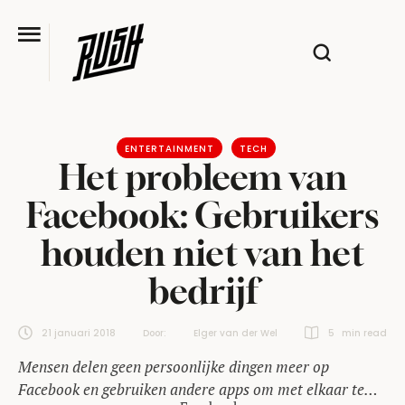
ENTERTAINMENT
TECH
Het probleem van
Facebook: Gebruikers
houden niet van het
bedrijf
21 januari 2018
Door:  
Elger van der Wel
5
 min read
Mensen delen geen persoonlijke dingen meer op
Facebook en gebruiken andere apps om met elkaar te