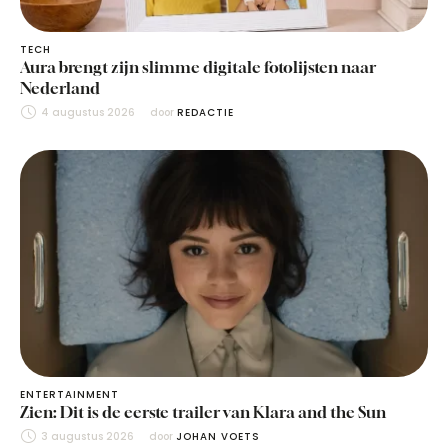
TECH
Aura brengt zijn slimme digitale fotolijsten naar
Nederland
4 augustus 2026
door 
REDACTIE
ENTERTAINMENT
Zien: Dit is de eerste trailer van Klara and the Sun
3 augustus 2026
door 
JOHAN VOETS