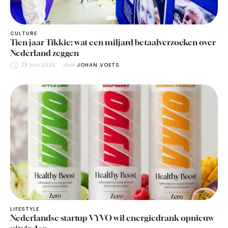
CULTURE
Tien jaar Tikkie: wat een miljard betaalverzoeken over
Nederland zeggen
25 juni 2026
door 
JOHAN VOETS
LIFESTYLE
Nederlandse startup VYVO wil energiedrank opnieuw