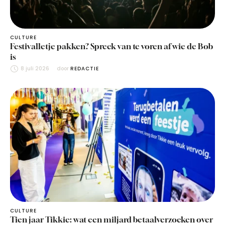
CULTURE
Festivalletje pakken? Spreek van te voren af wie de Bob
is
8 juli 2026
door 
REDACTIE
CULTURE
Tien jaar Tikkie: wat een miljard betaalverzoeken over