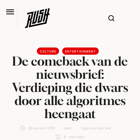
CULTURE
ENTERTAINMENT
De comeback van de
nieuwsbrief:
Verdieping die dwars
door alle algoritmes
heengaat
28 januari 2018
Door:  
Elger van der Wel
5
 min read