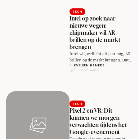
TECH
Intel op zoek naar
nieuwe wegen:
chipmaker wil AR-
brillen op de markt
brengen
Intel wil, wellicht dit jaar nog, AR-
brillen op de markt brengen. Dat
By 
EVELEEN HAMERS
meldt The Verge. De chipmaker
0
 Comments
zoekt …
TECH
Pixel 2 en VR: Dit
kunnen we morgen
verwachten tijdens het
Google-evenement
Google gaat morgen een aantal