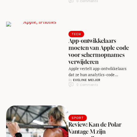
0
 Comments
Magic Leap. Het bedrijf …
TECH
App-ontwikkelaars
moeten van Apple code
voor schermopnames
verwijderen
Apple vertelt app-ontwikkelaars
dat ze hun analytics-code
By 
EVELINE MEIJER
waarmee ze kunnen opnemen hoe
0
 Comments
een gebruiker omgaan met zijn
iPhone-apps …
SPORT
Review: Kan de Polar
Vantage M zijn