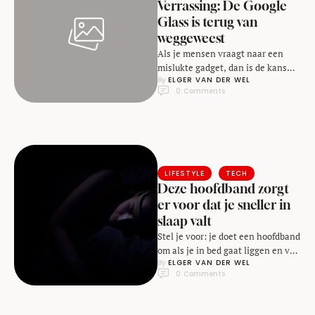
Verrassing: De Google
Glass is terug van
weggeweest
Als je mensen vraagt naar een
mislukte gadget, dan is de kans
By 
ELGER VAN DER WEL
groot dat mensen beginnen over
0
 Comments
de …
LIFESTYLE
TECH
Deze hoofdband zorgt
er voor dat je sneller in
slaap valt
Stel je voor: je doet een hoofdband
om als je in bed gaat liggen en valt
By 
ELGER VAN DER WEL
daardoor sneller …
0
 Comments