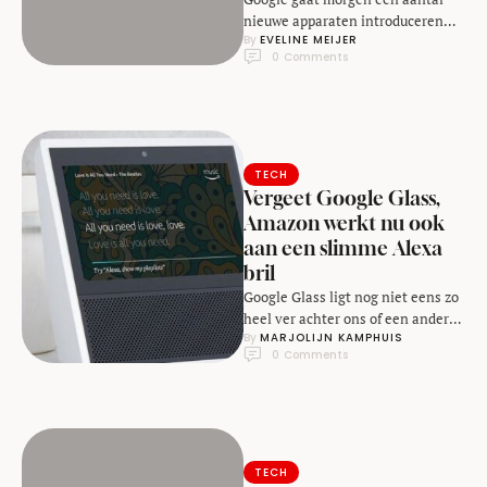
nieuwe apparaten introduceren
By 
EVELINE MEIJER
tijdens zijn hardware-evenement.
0
 Comments
Naar alle waarschijnlijkheid gaat
het onder meer …
TECH
Vergeet Google Glass,
Amazon werkt nu ook
aan een slimme Alexa
bril
Google Glass ligt nog niet eens zo
heel ver achter ons of een andere
By 
MARJOLIJN KAMPHUIS
techgigant - Amazon - …
0
 Comments
TECH