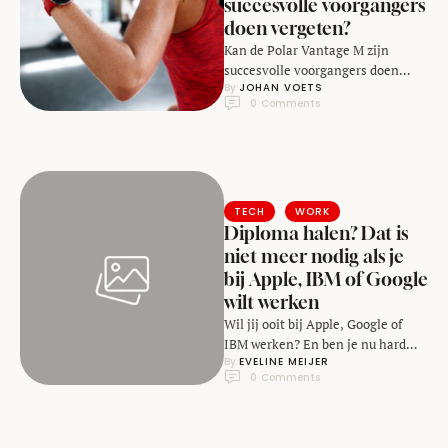
succesvolle voorgangers
doen vergeten?
Kan de Polar Vantage M zijn
succesvolle voorgangers doen
By 
JOHAN VOETS
vergeten?
0
 Comments
TECH
WORK
Diploma halen? Dat is
niet meer nodig als je
bij Apple, IBM of Google
wilt werken
Wil jij ooit bij Apple, Google of
IBM werken? En ben je nu hard
By 
EVELINE MEIJER
bezig met het behalen …
0
 Comments