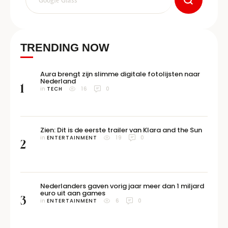
TRENDING NOW
Aura brengt zijn slimme digitale fotolijsten naar
Nederland
1
in 
TECH
16
0
Zien: Dit is de eerste trailer van Klara and the Sun
in 
ENTERTAINMENT
19
0
2
Nederlanders gaven vorig jaar meer dan 1 miljard
euro uit aan games
3
in 
ENTERTAINMENT
6
0