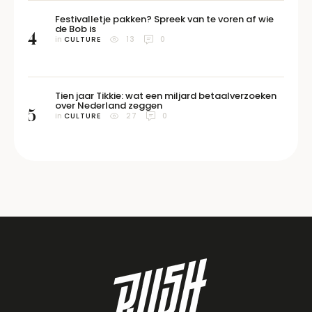
Festivalletje pakken? Spreek van te voren af wie
de Bob is
4
in 
CULTURE
13
0
Tien jaar Tikkie: wat een miljard betaalverzoeken
over Nederland zeggen
5
in 
CULTURE
27
0