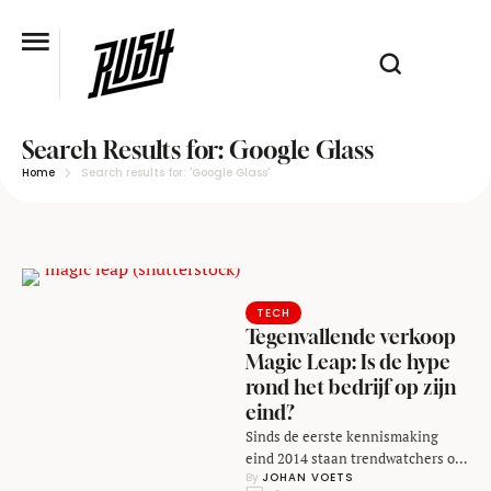
Search Results for: Google Glass
Home
Search results for: 'Google Glass'
TECH
Tegenvallende verkoop
Magic Leap: Is de hype
rond het bedrijf op zijn
eind?
Sinds de eerste kennismaking
eind 2014 staan trendwatchers op
By 
JOHAN VOETS
de banken voor het Amerikaanse