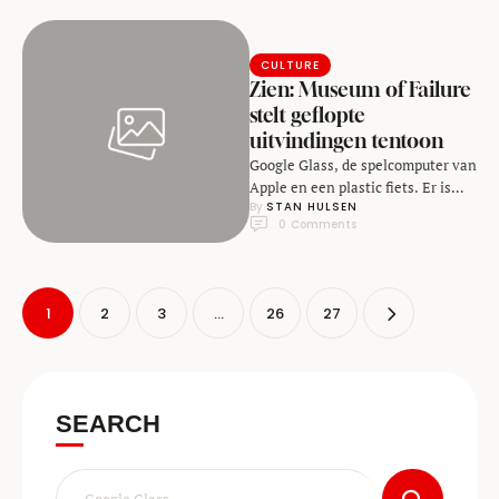
CULTURE
Zien: Museum of Failure
stelt geflopte
uitvindingen tentoon
Google Glass, de spelcomputer van
Apple en een plastic fiets. Er is
By 
STAN HULSEN
een reden dat je deze producten …
0
 Comments
1
2
3
…
26
27
SEARCH